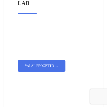
LAB
La finalità della proposta progettuale IR
SISTEMA 4.0 è realizzare una piattaforma
operativa sulla quale sviluppare diverse
direttrici evolutive per la creazione di scenari di
sperimentazione in ambito smart road.
VAI AL PROGETTO →
PIANO B | A-MOBILITY
PIANO B | C-MOBILITY
PIANO B | P-MOBILITY