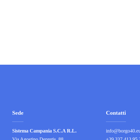
Sede
Contatti
Sistema Campania S.C.A R.L.
info@borgo40.e
Via Agostino Depretis, 88
+39 337 413 95 