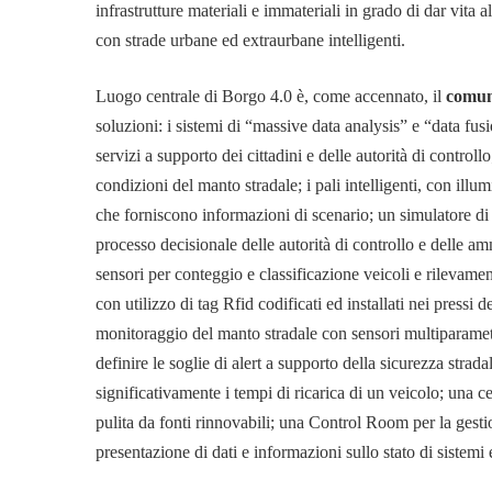
e
infrastrutture materiali e immateriali in grado di dar vita
con strade urbane ed extraurbane intelligenti.
autonoma:
Luogo centrale di Borgo 4.0 è, come accennato, il
comun
soluzioni: i sistemi di “massive data analysis” e “data fusi
servizi a supporto dei cittadini e delle autorità di controllo
realizzato
condizioni del manto stradale; i pali intelligenti, con illu
che forniscono informazioni di scenario; un simulatore di s
il
processo decisionale delle autorità di controllo e delle am
sensori per conteggio e classificazione veicoli e rilevamen
con utilizzo di tag Rfid codificati ed installati nei pressi 
progetto
monitoraggio del manto stradale con sensori multiparametr
definire le soglie di alert a supporto della sicurezza strada
Borgo
significativamente i tempi di ricarica di un veicolo; una c
pulita da fonti rinnovabili; una Control Room per la gestio
presentazione di dati e informazioni sullo stato di sistemi e
4.0