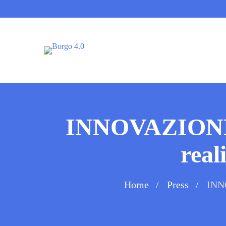
INNOVAZIONE P
real
Home
Press
INNO