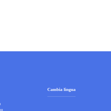
Scudieri boccia il ‘Green’
12/12/2025
Cambia lingua
u
38