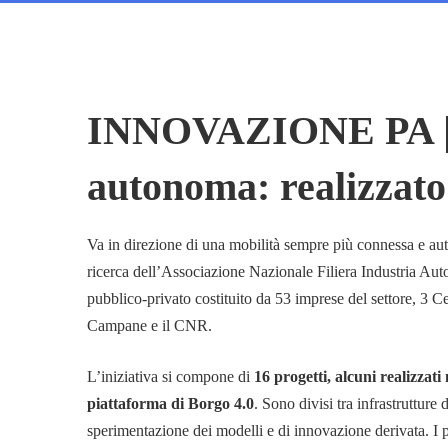
INNOVAZIONE PA | M
INNOVAZIONE
autonoma: realizzato 
PA
Va in direzione di una mobilità sempre più connessa e a
|
ricerca dell’Associazione Nazionale Filiera Industria Auto
pubblico-privato costituito da 53 imprese del settore, 3 C
Mobilità
Campane e il CNR.
L’iniziativa si compone di
16 progetti, alcuni realizzat
connessa
piattaforma di Borgo 4.0
. Sono divisi tra infrastrutture 
sperimentazione dei modelli e di innovazione derivata. I p