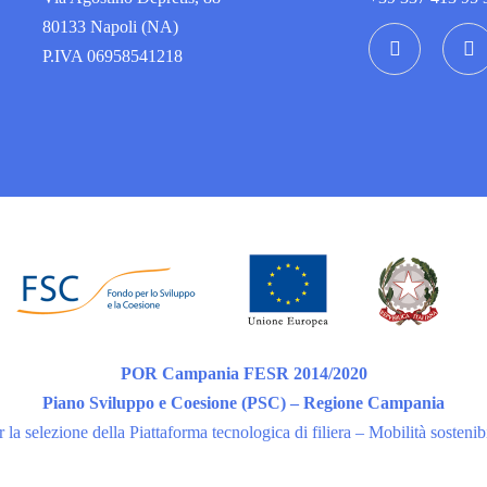
80133 Napoli (NA)
P.IVA 06958541218
POR Campania FESR 2014/2020
Piano Sviluppo e Coesione (PSC) – Regione Campania
 la selezione della Piattaforma tecnologica di filiera – Mobilità sostenibi